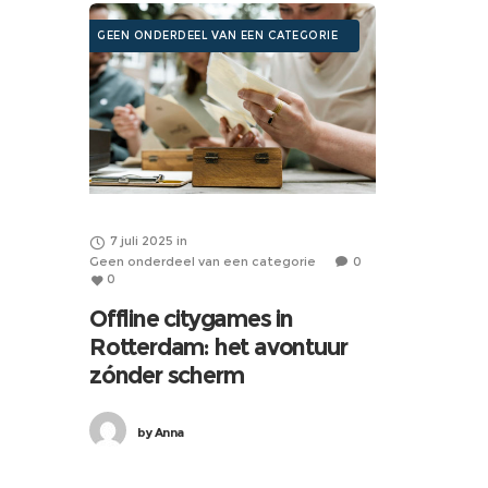
GEEN ONDERDEEL VAN EEN CATEGORIE
7 juli 2025
in
Geen onderdeel van een categorie
0
0
Offline citygames in
Rotterdam: het avontuur
zónder scherm
by
Anna