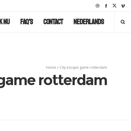
k nu
FAQ’s
Contact
Nederlands
Home
»
City escape game rotterdam
 game rotterdam