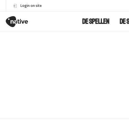
Login on site
De Spellen
De 