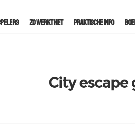
Spelers
Zo werkt het
Praktische info
Boe
City escape